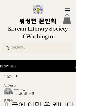
워싱턴 문인회
Korean Literary Society
of Washington
KLSW Blog
노순이
All Posts
soonyi5732
강혜옥
2025년 4월 22일
권귀순
미국에 이민 온 캐나다