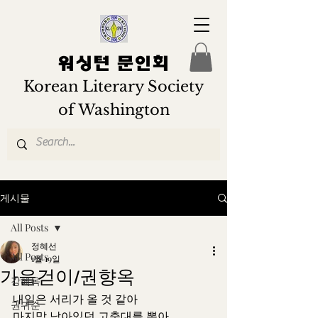
워싱턴 문인회
Korean Literary Society
of Washington
게시물
All Posts
정혜선
All Posts
1월 19일
가을걷이/권향옥
강혜옥
내일은 서리가 올 것 같아
권귀순
마지막 남아있던 고춧대를 뽑아