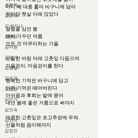
권향옥
마디 째 대충 훑어 바구니에 담아
뒷마당 햇살 아래 앉았다
김경숙
김 레지나
설렘을 심던 봄
애써 가꾸던 여름
김문교
모든 것 마무리하는 가을
김미원
김영기
소슬한 바람 아래 고춧잎 다듬으며
가을걷이, 마음걷이를 한다
김영실
김은국
행복한 기억은 바구니에 담고
아픈 기억은 떼어버린다
김은영
아쉬움과 후회는 밭에 묻어
김인기
내년 봄에 좋은 거름으로 써야지
김인숙
매콤한 고춧잎은 초고추장에 무쳐
김인식
선물처럼 음미해야지
김정인