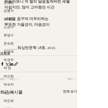
뒤돌아보니 저 멀리 달음질쳐버린 세월
김정임
아쉽지만, 많이 고마웠던 시간
김행자
새봄을 꿈꾸며 마무리하는
노세웅
뿌듯한 가을걷이, 마음걷이
노순이
류명수
문숙희
______워싱턴문학 28호, 2025
문영애
권향옥
박경주
박 앤
박선희
박숙자
최근 게시물
전체 보기
박양자
박진희