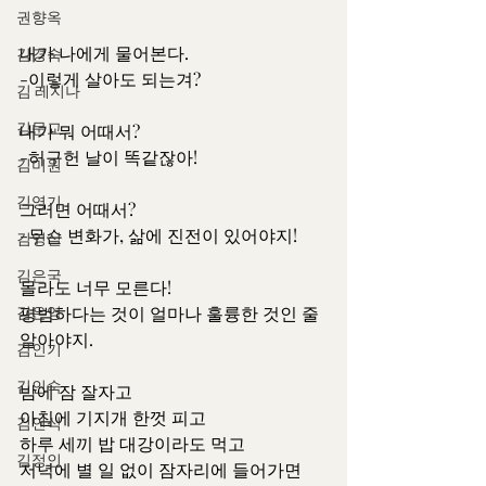
권향옥
내가 나에게 물어본다.
김경숙
-이렇게 살아도 되는겨?
김 레지나
김문교
내가 뭐 어때서?
-허구헌 날이 똑같잖아!
김미원
김영기
그러면 어때서?
-무슨 변화가, 삶에 진전이 있어야지!
김영실
김은국
몰라도 너무 모른다!
김은영
평범하다는 것이 얼마나 훌륭한 것인 줄 
알아야지.
김인기
김인숙
밤에 잠 잘자고
아침에 기지개 한껏 피고
김인식
하루 세끼 밥 대강이라도 먹고
김정인
저녁에 별 일 없이 잠자리에 들어가면 