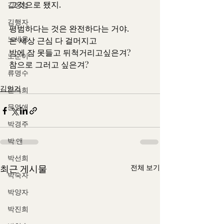
그것으로 됐지.
김정임
김행자
평범하다는 것은 완전하다는 거야.
노세웅
온 세상 근심 다 걸머지고
밤에 잠 못들고 뒤척거리고싶은겨?
노순이
참으로 그러고 싶은겨?
류명수
김인기
문숙희
문영애
박경주
박 앤
박선희
최근 게시물
전체 보기
박숙자
박양자
박진희