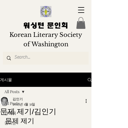
워싱턴 문인회
Korean Literary Society
of Washington
게시물
All Posts
김인기
All Posts
2025년 1월 31일
문제 제기/김인기
강혜옥
문제 제기
권귀순