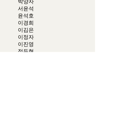
박양자
서윤석
윤석호
이경희
이김은
이정자
이진영
정두현
정혜선
차영대
최은숙
홍원애
황안
시조
류명수
이우암