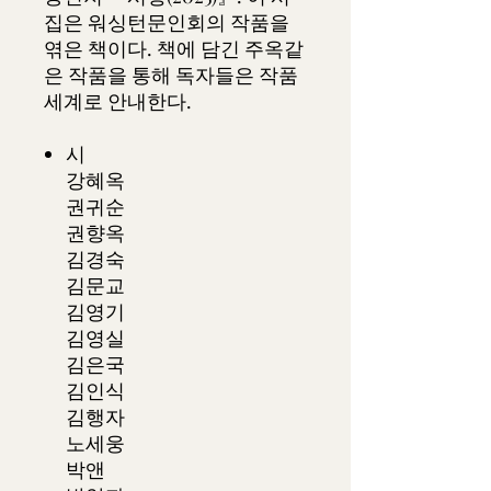
집은 워싱턴문인회의 작품을
엮은 책이다. 책에 담긴 주옥같
은 작품을 통해 독자들은 작품
세계로 안내한다.
시
강혜옥
권귀순
권향옥
김경숙
김문교
김영기
김영실
김은국
김인식
김행자
노세웅
박앤