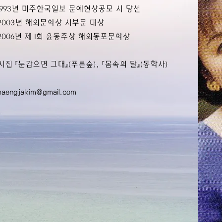
1993년 미주한국일보 문예현상공모 시 당선
2003년 해외문학상 시부문 대상
2006년 제 1회 윤동주상 해외동포문학상
시집 『눈감으면 그대』(푸른숲), 『몸속의 달』(동학사)
haengjakim@gmail.com