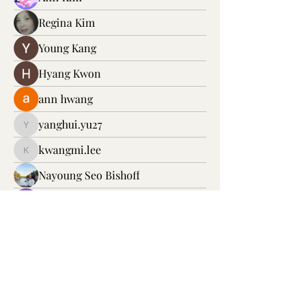
Regina Kim
Young Kang
Hyang Kwon
ann hwang
yanghui.yu27
yanghui.yu27
kwangmi.lee
kwangmi.lee
Nayoung Seo Bishoff
Jeong Ock
Eunyoung Kim
yongsilkim2
yongsilkim2
shyoon25
younseokseo2004