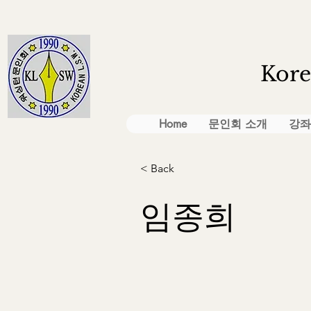
Kore
Home
문인회 소개
강좌
< Back
임종희