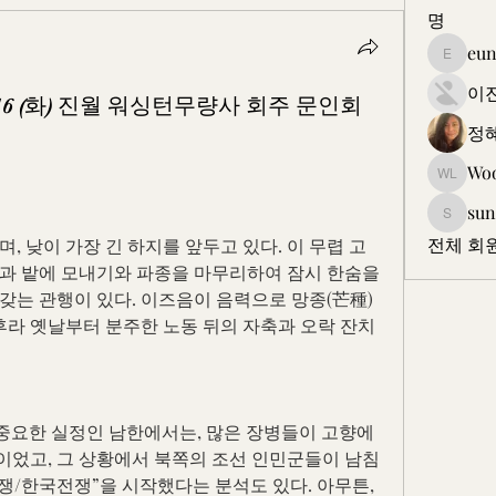
명
eun
eunkjk
이
-16 (화) 진월 워싱턴무량사 회주 문인회
정
Wo
Wooam 
sun
sungyi5
전체 회원
, 낮이 가장 긴 하지를 앞두고 있다. 이 무렵 고
과 밭에 모내기와 파종을 마무리하여 잠시 한숨을 
갖는 관행이 있다. 이즈음이 음력으로 망종(芒種)
전후라 옛날부터 분주한 노동 뒤의 자축과 오락 잔치
이 중요한 실정인 남한에서는, 많은 장병들이 고향에 
었고, 그 상황에서 북쪽의 조선 인민군들이 남침
. 전쟁/한국전쟁”을 시작했다는 분석도 있다. 아무튼, 