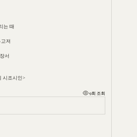
리는 때
루고져
앞장서
회 시조시인>
9회 조회