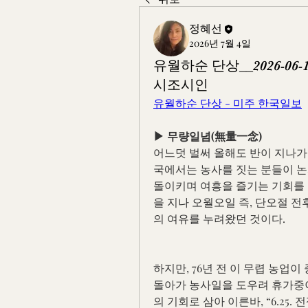
정혜선
2026년 7월 4일
유월하순 단상__2026-06
시조시인
유월하순 단상 - 미주 한국일보
▶ 무량일념(無量一念)
어느덧 벌써 올해도 반이 지나가며
국에서는 농사를 짓는 분들이 논
돌이키며 여흥을 즐기는 기회를 
을 지나 오월오일 즉, 단오절 
의 여유를 누려왔던 것이다.
하지만, 76년 전 이 무렵 농업
돌아가 농사일을 도우려 휴가중이
의 기회로 삼아 이른바, “6.25