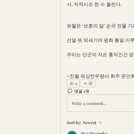
서, 자작시조 한 수 올린다.
유월은 ‘보훈의 달’ 순국 전몰 기
선열 뜻 되새기며 평화 통일 이
우리는 단군의 자손 홍익인간 
<진월 워싱턴무량사 회주 문인
0
댓글 1개
Write a comment...
Sort by:
Newest
Han Hwangbo