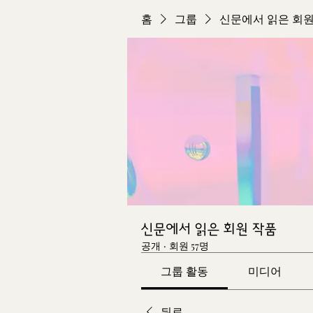
홈
그룹
신문에서 읽은 회원
신문에서 읽은 회원 작품
공개
·
회원 57명
그룹 활동
미디어
뒤로