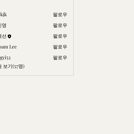
kjk
팔로우
진영
팔로우
혜선
팔로우
oam Lee
팔로우
Lee
gyi52
팔로우
2
 보기(57명)