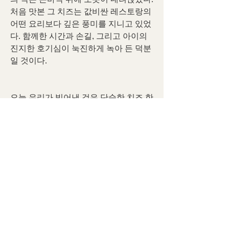
처음 맛본 그 치즈는 값비싼 레스토랑의 
어떤 요리보다 깊은 풍미를 지니고 있었
다. 함께한 시간과 손길, 그리고 아이의 
진지한 호기심이 눅진하게 녹아 든 덕분
일 것이다.
오늘 우리가 빚어낸 것은 단순한 치즈 한 
덩이가 아니었다. 재료를 고르고, 머리를 
맞대어 고민하며, 늦은 밤 조용한 부엌에
서 보내는 그 시간 자체가 오래도록 남을 
따스한 기억이었다. 훗날 아이가 자라 어
느 겨울 밤의 부엌을 떠올릴 때, 이 기억
은 은은한 등불처럼 마음속에 남을 것이
다. 혹은 어느 길모퉁이에서 우유 한 병
을 마주하고, 엄마와 함께 치즈를 만들던 
그 밤의 온기를 떠올리며, 슬며시 미소 
지을지도 모른다.