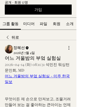
공개
·
회원 57명
가입
그룹 활동
미디어
파일
회원
소개
뒤로
정혜선
2026년 7월 4일
어느 겨울밤의 부엌 실험실
2026-04-14 (화) 08:11:31 
석민진 워싱턴
문인회, MD
어느 겨울밤의 부엌 실험실 - 미주 한국
일보
무엇이든 제 손으로 만져보고, 조물거려 
만들어 보는 걸 좋아하는 큰아이는 언제