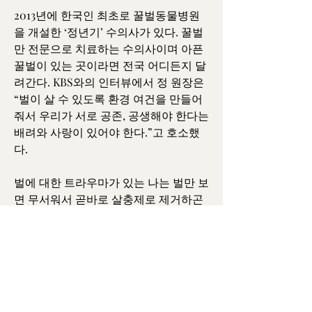
2013년에 한국인 최초로 꿀벌동물병원
을 개설한 ‘정년기’ 수의사가 있다. 꿀벌
만 전문으로 치료하는 수의사이며 아픈 
꿀벌이 있는 곳이라면 전국 어디든지 달
려간다. KBS와의 인터뷰에서 정 원장은 
“벌이 살 수 있도록 환경 여건을 만들어
줘서 우리가 서로 공존, 공생해야 한다는 
배려와 사랑이 있어야 한다.”고 호소했
다.
벌에 대한 트라우마가 있는 나는 벌만 보
면 무서워서 곧바로 살충제로 제거하곤 
했다. 10여 년 전 봄에 피크닉을 갔다가 
벌에 쏘여서 순식간에 오른손이 퉁퉁 붓
고 벌침의 독이 퍼져서 참을 수 없는 고
통을 겪었기 때문이다. 그러나 이젠 갖가
지 꽃들 사이를 분주히 드나들면서 꽃가
루를 부지런히 옮겨주는 벌들이 새삼 고