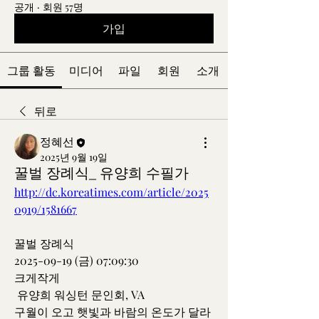
공개
·
회원 57명
가입
그룹 활동
미디어
파일
회원
소개
뒤로
정혜선
2025년 9월 19일
꿀벌 장례식_ 유양희 수필가
http://dc.koreatimes.com/article/2025
0919/1581667
꿀벌 장례식
2025-09-19 (금) 07:09:30
크게작게
 유양희 워싱턴 문인회, VA
구월이 오고 햇빛과 바람의 온도가 달라