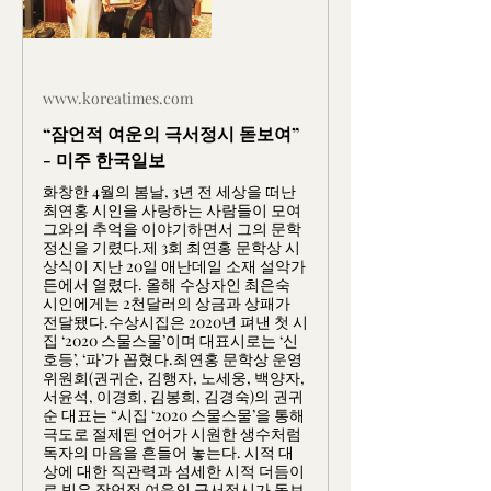
www.koreatimes.com
“잠언적 여운의 극서정시 돋보여”
- 미주 한국일보
화창한 4월의 봄날, 3년 전 세상을 떠난
최연홍 시인을 사랑하는 사람들이 모여
그와의 추억을 이야기하면서 그의 문학
정신을 기렸다.제 3회 최연홍 문학상 시
상식이 지난 20일 애난데일 소재 설악가
든에서 열렸다. 올해 수상자인 최은숙
시인에게는 2천달러의 상금과 상패가
전달됐다.수상시집은 2020년 펴낸 첫 시
집 ‘2020 스물스물’이며 대표시로는 ‘신
호등’, ‘파’가 꼽혔다.최연홍 문학상 운영
위원회(권귀순, 김행자, 노세웅, 백양자,
서윤석, 이경희, 김봉희, 김경숙)의 권귀
순 대표는 “시집 ‘2020 스물스물’을 통해
극도로 절제된 언어가 시원한 생수처럼
독자의 마음을 흔들어 놓는다. 시적 대
상에 대한 직관력과 섬세한 시적 더듬이
로 빚은 잠언적 여운의 극서정시가 돋보