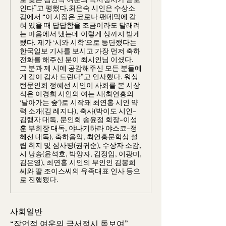
인다”고 평했다.최은숙 시인은 수상소
감에서 “이 시집은 코로나 팬데믹에 갇
혀 있을 때 답답함을 조금이라도 달래려
는 마음에서 냈는데 이렇게 상까지 받게
됐다. 제가 ‘시와 시학’으로 등단했다는
한국일보 기사를 보시고 가장 먼저 축하
전화를 해주신 분이 최시인님 이셨다.
그 분과 제 시에 공감해주신 모든 분들에
게 깊이 감사 드린다”고 인사했다. 워싱
턴문인회 정혜선 시인이 사회를 본 시상
식은 이경희 시인의 여는 시(최연홍의
‘날아가는 숲’)로 시작돼 최연홍 시인 약
력 소개(김 레지나), 축사(박이도 시인-
김행자 대독, 문인회 송윤정 회장-이성
훈 부회장 대독, 야나기하라 야스코-정
혜선 대독), 축하음악, 최연홍문학상 설
립 취지 및 심사평(권귀순), 수상자 소감,
시 낭송(윤석호, 박양자, 김정임, 이광미,
김은영), 최연홍 시인의 부인인 김봉희
씨와 딸 조이스씨의 유족대표 인사 등으
로 진행됐다.
사회일반
“잠언적 여운의 극서정시 돋보여”