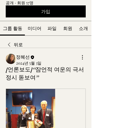
공개
·
회원 57명
가입
그룹 활동
미디어
파일
회원
소개
뒤로
정혜선
2024년 5월 3일
[언론보도]“잠언적 여운의 극서
정시 돋보여”