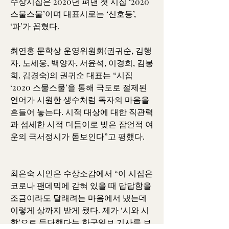
수상시집은 2020년 펴낸 첫 시집 ‘2020 
스물스물’이며 대표시로는 ‘신호등’, 
‘파’가 꼽혔다.
최연홍 문학상 운영위원회(권귀순, 김행
자, 노세웅, 백양자, 서윤석, 이경희, 김봉
희, 김경숙)의 권귀순 대표는 “시집 
‘2020 스물스물’을 통해 극도로 절제된 
언어가 시원한 생수처럼 독자의 마음을 
흔들어 놓는다. 시적 대상에 대한 직관력
과 섬세한 시적 더듬이로 빚은 잠언적 여
운의 극서정시가 돋보인다”고 평했다.
최은숙 시인은 수상소감에서 “이 시집은 
코로나 팬데믹에 갇혀 있을 때 답답함을 
조금이라도 달래려는 마음에서 냈는데 
이렇게 상까지 받게 됐다. 제가 ‘시와 시
학’으로 등단했다는 한국일보 기사를 보