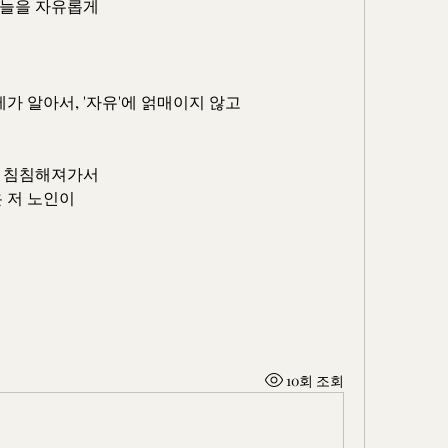
하늘을 자유롭게
제가 알아서, '자유'에 얽매이지 않고
도 침침해져가서
 저 노인이
10회 조회