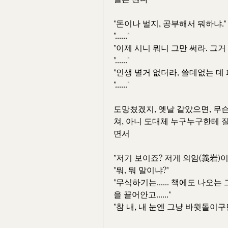
"돈이나 벌지, 공부해서 뭐하냐."
"......"
"이제 시니 뭐니 그만 써라. 그거
"......"
"인생 별거 없더라, 쓸데없는 데
"......"
도망쳤겠지, 옛날 같았으면, 무슨
쳐, 아니 도대체 누구누구한테 
면서
"저기 보이죠? 저게 의암(義岩)이
"뭐, 뭐 말이냐?"
"무식하기는...... 책에도 나오
을 끌어안고......"
"참 내, 내 눈엔 그냥 바윗돌이구먼,