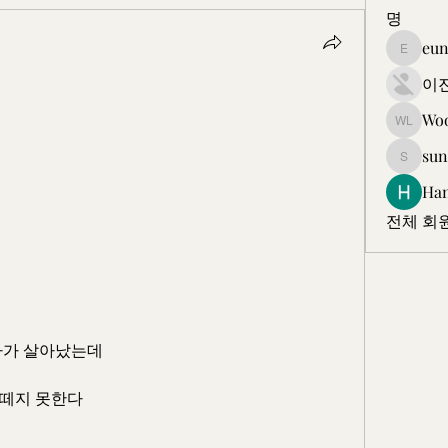
명
eun
eunkjk
이
Wo
Wooam 
sun
sungyi5
Ha
전체 회원
다가 살아났는데
 떼지 못한다