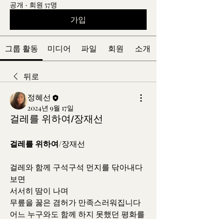
공개
·
회원 57명
가입
그룹 활동
미디어
파일
회원
소개
뒤로
정혜선
2024년 9월 17일
걸레를 위하여/장재선
걸레를 위하여
/장재선
걸레와 함께 구석구석 먼지를 닦아내다 
보면
서서히 땀이 나며
무릎을 꿇은 겸허가 만족스러워집니다
어느 누구와도 함께 하지 못했던 평화를