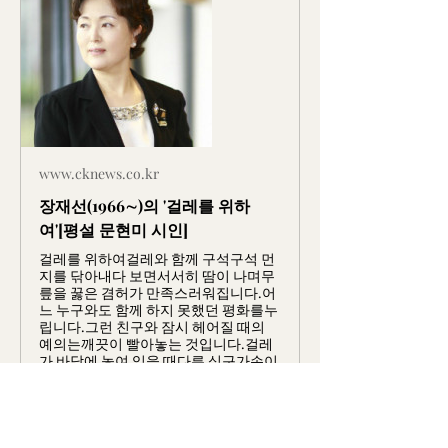
www.cknews.co.kr
장재선(1966∼)의 '걸레를 위하
여'[평설 문현미 시인]
걸레를 위하여걸레와 함께 구석구석 먼
지를 닦아내다 보면서서히 땀이 나며무
릎을 꿇은 겸허가 만족스러워집니다.어
느 누구와도 함께 하지 못했던 평화를누
립니다.그런 친구와 잠시 헤어질 때의
예의는깨끗이 빨아놓는 것입니다.걸레
가 바닥에 놓여 있을 때다른 식구가손이
아닌 발로 잡는 것을 막기 위해서죠.그
러니 전능하신 당신께서는저를 부디 걸
레로 써주시되더러운 곳을 닦는