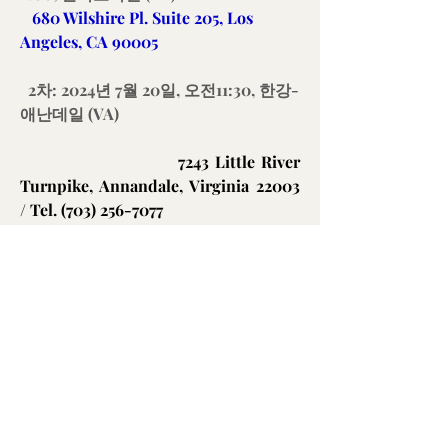
   680 Wilshire Pl. Suite 205, Los 
Angeles, CA 90005
  2차: 2024년 7월 20일, 오전11:30, 한강-
애난데일 (VA)
                          7243 Little River 
Turnpike, Annandale, Virginia 22003 
/ Tel. (703) 256-7077
0
0
65
Write a comment...