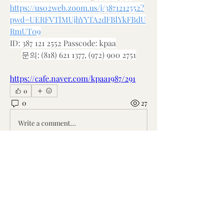
https://us02web.zoom.us/j/3871212552?
pwd=UERFVTlMUjhYYTA2dFBlYkFBdU
RmUT09
ID: 387 121 2552 Passcode: kpaa
문의: (818) 621 1377, (972) 900 2751
https://cafe.naver.com/kpaa1987/291
0
0
27
Write a comment...
소개
흥미로운 이야기, 아이디어, 사진 등을
공유합니다.
명