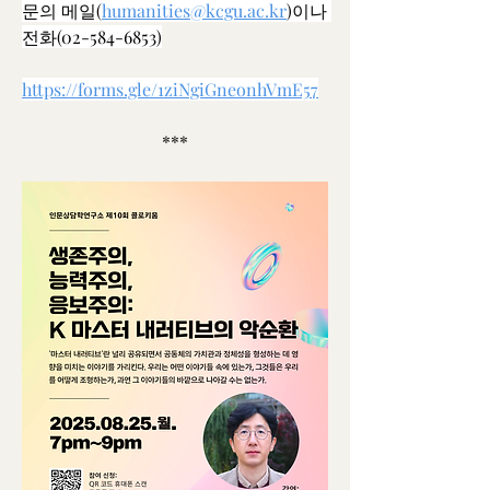
문의 메일(
humanities@kcgu.ac.kr
)이나 
전화(02-584-6853)
https://forms.gle/1ziNgiGneonhVmE57
***