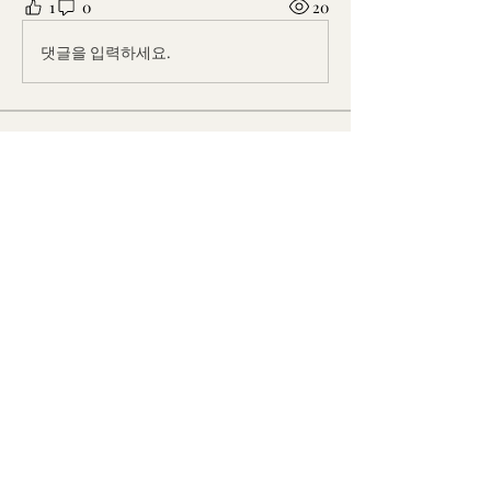
1
0
20
댓글을 입력하세요.
소개
흥미로운 이야기, 아이디어, 사진 등을
공유합니다.
명
eunkjk
팔로우
eunkjk
이진영
팔로우
Wooam Lee
팔로우
Wooam Lee
sungyi52
팔로우
sungyi52
Han Hwangbo
팔로우
전체 회원 보기(57명)