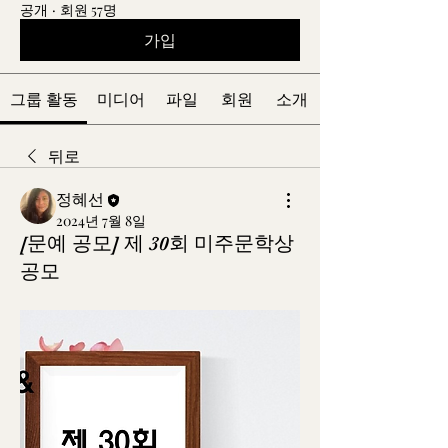
공개
·
회원 57명
가입
그룹 활동
미디어
파일
회원
소개
뒤로
정혜선
2024년 7월 8일
[문예 공모] 제 30회 미주문학상
공모