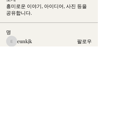
흥미로운 이야기, 아이디어, 사진 등을
공유합니다.
명
eunkjk
팔로우
eunkjk
이진영
팔로우
Wooam Lee
팔로우
Wooam Lee
sungyi52
팔로우
sungyi52
Han Hwangbo
팔로우
전체 회원 보기(57명)
washingtonmunhak@gmail.com
©2023 by 워싱턴문인회 Korean Literary Society