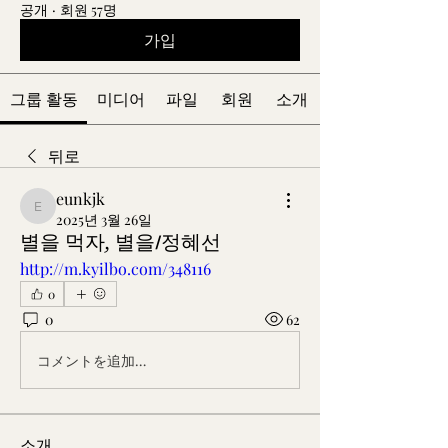
공개
·
회원 57명
가입
그룹 활동
미디어
파일
회원
소개
뒤로
eunkjk
eunkjk
2025년 3월 26일
별을 먹자, 별을/정혜선
http://m.kyilbo.com/348116
0
0
62
コメントを追加…
소개