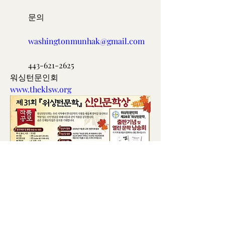
 문의
washingtonmunhak@gmail.com
 443-621-2625
워싱턴문인회
www.theklsw.org
0
0
81