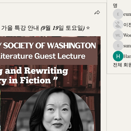
명
eun
eunkjk
이
을 특강 안내 (9월 19일 토요일) ⭐️
Wo
Wooam 
sun
sungyi5
Ha
전체 회원